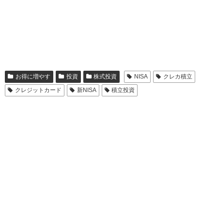
お得に増やす
投資
株式投資
NISA
クレカ積立
クレジットカード
新NISA
積立投資