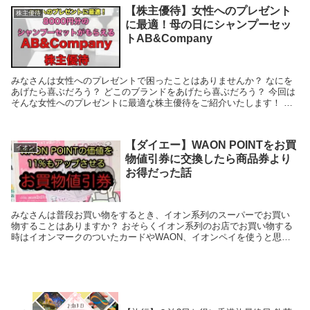
【株主優待】女性へのプレゼント
株主優待
に最適！母の日にシャンプーセッ
トAB&Company
みなさんは女性へのプレゼントで困ったことはありませんか？ なにを
あげたら喜ぶだろう？ どこのブランドをあげたら喜ぶだろう？ 今回は
そんな女性へのプレゼントに最適な株主優待をご紹介いたします！ 私
は今年（2024年）の母の日、彼女のお母さんへ...
【ダイエー】WAON POINTをお買
イオン
物値引券に交換したら商品券より
お得だった話
みなさんは普段お買い物をするとき、イオン系列のスーパーでお買い
物することはありますか？ おそらくイオン系列のお店でお買い物する
時はイオンマークのついたカードやWAON、イオンペイを使うと思い
ます。 そんなイオン系列のお店で買い物したときに貯...