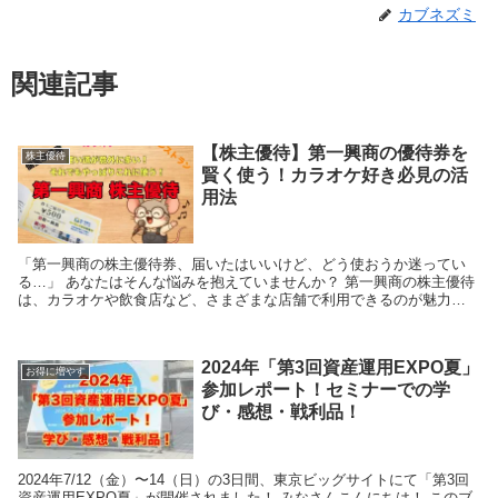
カブネズミ
関連記事
【株主優待】第一興商の優待券を
株主優待
賢く使う！カラオケ好き必見の活
用法
「第一興商の株主優待券、届いたはいいけど、どう使おうか迷ってい
る…」 あなたはそんな悩みを抱えていませんか？ 第一興商の株主優待
は、カラオケや飲食店など、さまざまな店舗で利用できるのが魅力で
す。しかし、使い道に迷っているうちに、気づけば期限...
2024年「第3回資産運用EXPO夏」
お得に増やす
参加レポート！セミナーでの学
び・感想・戦利品！
2024年7/12（金）〜14（日）の3日間、東京ビッグサイトにて「第3回
資産運用EXPO夏」が開催されました！ みなさんこんにちは！ このブ