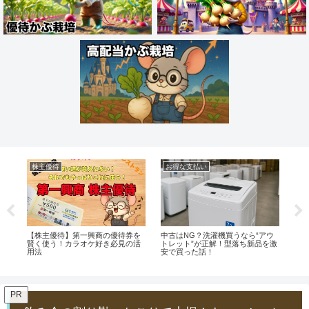
株主優待
お得な支払い
お
高い
【株主優待】第一興商の優待券を
中古はNG？洗濯機買うなら“アウ
【
お
賢く使う！カラオケ好き必見の活
トレット”が正解！型落ち新品を激
な
用法
安で買った話！
イ
PR