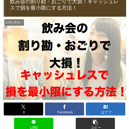
飲み会の割り勘・おごりで大損！キャッシュレ
スで損を最小限にする方法！
お得な支払い
X
Facebook
はてブ
LINE
コピー