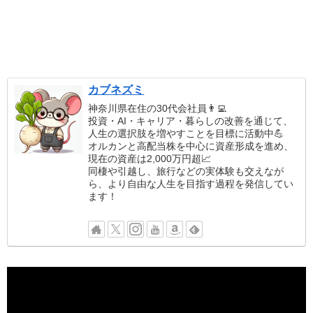
カブネズミ
神奈川県在住の30代会社員👨‍💻
投資・AI・キャリア・暮らしの改善を通じて、
人生の選択肢を増やすことを目標に活動中💪
オルカンと高配当株を中心に資産形成を進め、
現在の資産は2,000万円超📈
同棲や引越し、旅行などの実体験も交えなが
ら、より自由な人生を目指す過程を発信してい
ます！
動
画