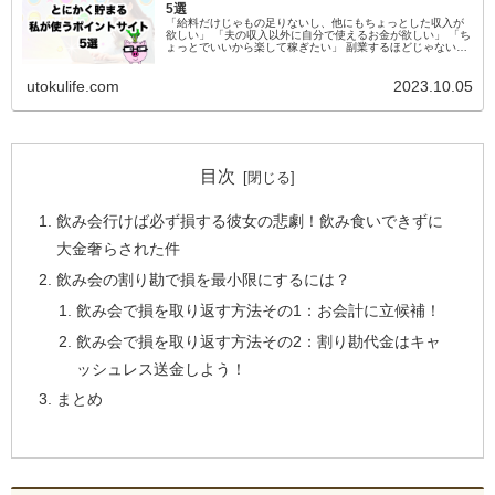
5選
「給料だけじゃもの足りないし、他にもちょっとした収入が
欲しい」 「夫の収入以外に自分で使えるお金が欲しい」 「ち
ょっとでいいから楽して稼ぎたい」 副業するほどじゃないけ
ど、毎月ちょっとしたお金が稼げたらなんて思ったことはあ
りませんか？ しか...
utokulife.com
2023.10.05
目次
飲み会行けば必ず損する彼女の悲劇！飲み食いできずに
大金奢らされた件
飲み会の割り勘で損を最小限にするには？
飲み会で損を取り返す方法その1：お会計に立候補！
飲み会で損を取り返す方法その2：割り勘代金はキャ
ッシュレス送金しよう！
まとめ