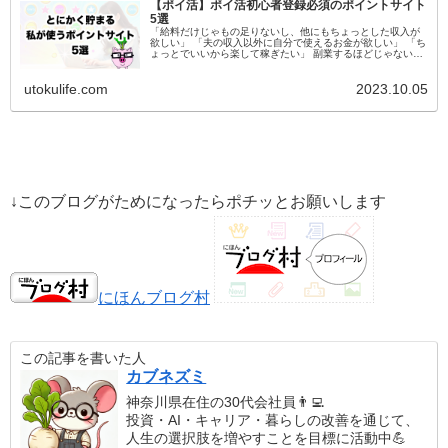
【ポイ活】ポイ活初心者登録必須のポイントサイト
5選
「給料だけじゃもの足りないし、他にもちょっとした収入が
欲しい」 「夫の収入以外に自分で使えるお金が欲しい」 「ち
ょっとでいいから楽して稼ぎたい」 副業するほどじゃないけ
ど、毎月ちょっとしたお金が稼げたらなんて思ったことはあ
りませんか？ しか...
utokulife.com
2023.10.05
↓このブログがためになったらポチッとお願いします
にほんブログ村
この記事を書いた人
カブネズミ
神奈川県在住の30代会社員👨‍💻
投資・AI・キャリア・暮らしの改善を通じて、
人生の選択肢を増やすことを目標に活動中💪