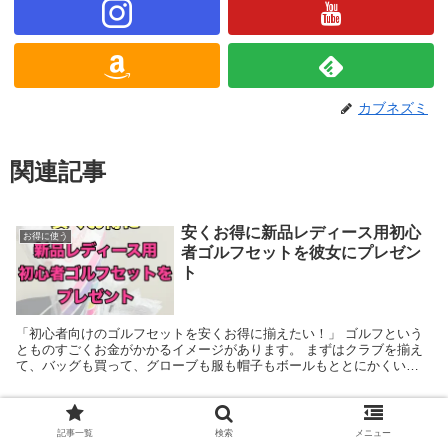
カブネズミ
関連記事
安くお得に新品レディース用初心
お得に使う
者ゴルフセットを彼女にプレゼン
ト
「初心者向けのゴルフセットを安くお得に揃えたい！」 ゴルフという
とものすごくお金がかかるイメージがあります。 まずはクラブを揃え
て、バッグも買って、グローブも服も帽子もボールもととにかくいろ
いろなものにお金がかかります。 特にクラブとバッグ...
【悲報】イオンシネマ持ち込み禁
映画
記事一覧
検索
メニュー
止！割高な飲食代に対抗するお得