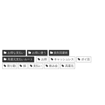
お得な支払い
お得に使う
損失回避術
高還元支払いルート
お得
キャッシュレス
ポイ活
割り勘
損
支払い
飲み会
高還元