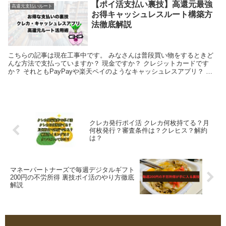
【ポイ活支払い裏技】高還元最強
高還元支払いルート
お得キャッシュレスルート構築方
法徹底解説
こちらの記事は現在工事中です。 みなさんは普段買い物をするときど
んな方法で支払っていますか？ 現金ですか？ クレジットカードです
か？ それともPayPayや楽天ペイのようなキャッシュレスアプリ？ 現
金を使っている方は今すぐ現金払いをやめてく...
クレカ発行ポイ活 クレカ何枚持てる？月
何枚発行？審査条件は？クレヒス？解約
は？
マネーパートナーズで毎週デジタルギフト
200円の不労所得 裏技ポイ活のやり方徹底
解説