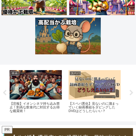
掃除・片付け・整理整頓
株主優待
お
っ
試験勉強ともに戦った参考書との
【株主優待】第一興商の優待券を
マ
決別！最もお得な処分方法は？
賢く使う！カラオケ好き必見の活
ルギ
用法
イ
PR