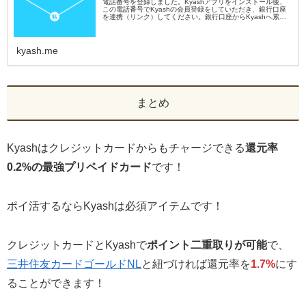
電話番号を登録しました。Kyashアプリをインストール後、
この電話番号でKyashの会員登録をしていただき、銀行口座
を連携（リンク）してください。銀行口座からKyashへ累計
5,000円のご入金で、900ポイントを付与します。
kyash.me
まとめ
Kyashはクレジットカードからもチャージできる
還元率
0.2%の最強プリペイドカード
です！
ポイ活するならKyashは必須アイテムです！
クレジットカードとKyashで
ポイント二重取りが可能
で、
三井住友カードゴールドNL
と紐づければ還元率を
1.7%
にす
ることができます！