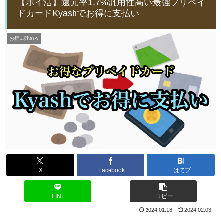
【ポイ活】還元率1.7%汎用性高い最強プリペイ
ドカードKyashでお得に支払い
お得に貯める
X
Facebook
はてブ
LINE
コピー
2024.01.18
2024.02.03