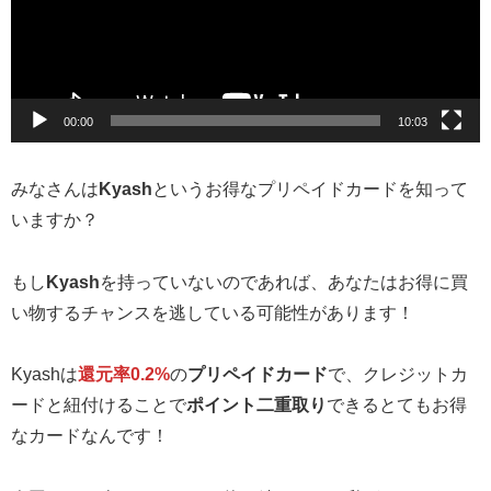
ー
ヤ
ー
00:00
10:03
みなさんは
Kyash
というお得なプリペイドカードを知って
いますか？
もし
Kyash
を持っていないのであれば、あなたはお得に買
い物するチャンスを逃している可能性があります！
Kyashは
還元率0.2%
の
プリペイドカード
で、クレジットカ
ードと紐付けることで
ポイント二重取り
できるとてもお得
なカードなんです！