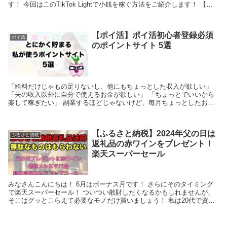
す！ 今回はこのTikTok Lightで小銭を稼ぐ方法をご紹介します！ 【こ
の記事で紹介...
【ポイ活】ポイ活初心者登録必須
ポイ活
のポイントサイト 5選
「給料だけじゃもの足りないし、他にもちょっとした収入が欲しい」
「夫の収入以外に自分で使えるお金が欲しい」 「ちょっとでいいから
楽して稼ぎたい」 副業するほどじゃないけど、毎月ちょっとしたお金
が稼げたらなんて思ったことはありませんか？ しか...
【ふるさと納税】2024年父の日は
ふるさと納税
返礼品の赤ワインをプレゼント！
楽天スーパーセール
みなさんこんにちは！ 6月はボーナス月です！ さらにそのタイミング
で楽天スーパーセール！ ついつい散財したくなるかもしれませんが、
そこはグッとこらえて必要なモノだけ買いましょう！ 私は20代で資産
1500万円築いたお得大好き社畜ITエンジニ...