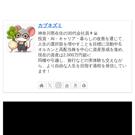
カブネズミ
神奈川県在住の30代会社員👨‍💻
投資・AI・キャリア・暮らしの改善を通じて、
人生の選択肢を増やすことを目標に活動中💪
オルカンと高配当株を中心に資産形成を進め、
現在の資産は2,000万円超📈
同棲や引越し、旅行などの実体験も交えなが
ら、より自由な人生を目指す過程を発信してい
ます！
動
画
プ
レ