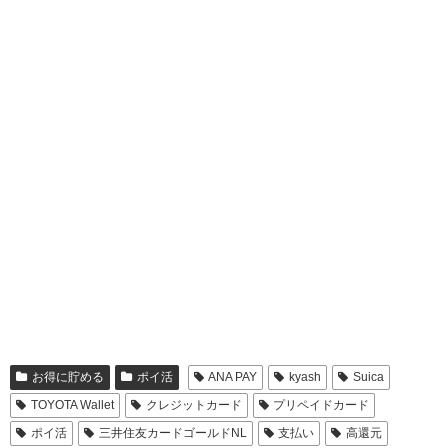
お得に貯める
ポイ活
ANA PAY
kyash
Suica
TOYOTA Wallet
クレジットカード
プリペイドカード
ポイ活
三井住友カードゴールドNL
支払い
高還元