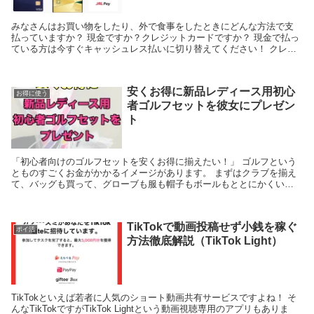
みなさんはお買い物をしたり、外で食事をしたときにどんな方法で支
払っていますか？ 現金ですか？クレジットカードですか？ 現金で払っ
ている方は今すぐキャッシュレス払いに切り替えてください！ クレジ
ットカードで払っている方、ほんとにそれが1番お得...
安くお得に新品レディース用初心
お得に使う
者ゴルフセットを彼女にプレゼン
ト
「初心者向けのゴルフセットを安くお得に揃えたい！」 ゴルフという
とものすごくお金がかかるイメージがあります。 まずはクラブを揃え
て、バッグも買って、グローブも服も帽子もボールもととにかくいろ
いろなものにお金がかかります。 特にクラブとバッグ...
TikTokで動画投稿せず小銭を稼ぐ
ポイ活
方法徹底解説（TikTok Light）
TikTokといえば若者に人気のショート動画共有サービスですよね！ そ
んなTikTokですがTikTok Lightという動画視聴専用のアプリもありま