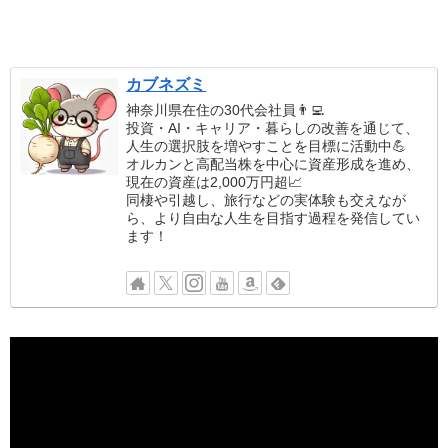
カブネズミ
神奈川県在住の30代会社員👨‍💻
投資・AI・キャリア・暮らしの改善を通じて、
人生の選択肢を増やすことを目標に活動中💪
オルカンと高配当株を中心に資産形成を進め、
現在の資産は2,000万円超📈
同棲や引越し、旅行などの実体験も交えなが
ら、より自由な人生を目指す過程を発信してい
ます！
動
画
プ
レ