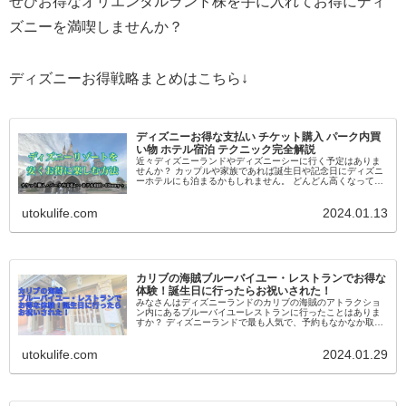
ぜひお得なオリエンタルランド株を手に入れてお得にディ
ズニーを満喫しませんか？
ディズニーお得戦略まとめはこちら↓
ディズニーお得な支払い チケット購入 パーク内買
い物 ホテル宿泊 テクニック完全解説
近々ディズニーランドやディズニーシーに行く予定はありま
せんか？ カップルや家族であれば誕生日や記念日にディズニ
ーホテルにも泊まるかもしれません。 どんどん高くなってい
るディズニーチケットですが、ディズニー好きなら行かざる
をえません。 どうせ...
utokulife.com
2024.01.13
カリブの海賊ブルーバイユー・レストランでお得な
体験！誕生日に行ったらお祝いされた！
みなさんはディズニーランドのカリブの海賊のアトラクショ
ン内にあるブルーバイユーレストランに行ったことはありま
すか？ ディズニーランドで最も人気で、予約もなかなか取れ
ないレストランですが、誰かのお祝い事でぜひとも使いたい
レストランです。 今回...
utokulife.com
2024.01.29