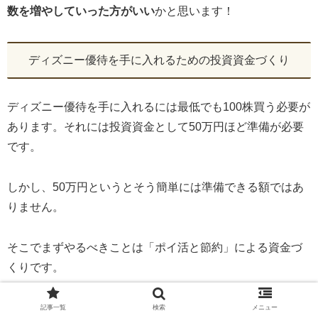
数を増やしていった方がいい
かと思います！
ディズニー優待を手に入れるための投資資金づくり
ディズニー優待を手に入れるには最低でも100株買う必要が
あります。それには投資資金として50万円ほど準備が必要
です。
しかし、50万円というとそう簡単には準備できる額ではあ
りません。
そこでまずやるべきことは「ポイ活と節約」による資金づ
くりです。
ポイ活によって今の収入に上乗せして稼ぐことができれば
記事一覧
検索
メニュー