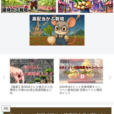
お得に増やす
ポイ活
お
タ
【最新】新NISAクレカ積立ポイ活
2024年dポイント交換増量キャン
く
ポ
事情と今後のお得な投資戦略まと
ペーン参加記録 交換ルートと獲得
ウ
め
ポイント
法
PR