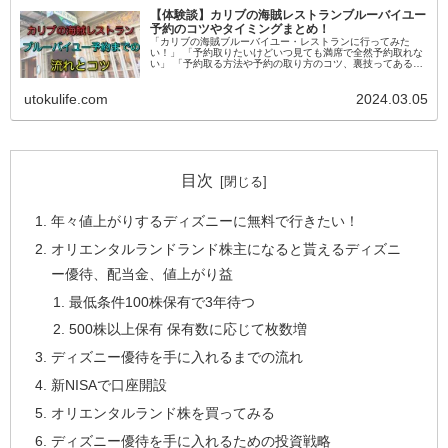
【体験談】カリブの海賊レストランブルーバイユー
予約のコツやタイミングまとめ！
「カリブの海賊ブルーバイユー・レストランに行ってみた
い！」 「予約取りたいけどいつ見ても満席で全然予約取れな
い」 「予約取る方法や予約の取り方のコツ、裏技ってある
の？」 「予約って一般人でも取れるの？」 ディズニーランド
「カリブの海賊」のア...
utokulife.com
2024.03.05
目次
年々値上がりするディズニーに無料で行きたい！
オリエンタルランドランド株主になると貰えるディズニ
ー優待、配当金、値上がり益
最低条件100株保有で3年待つ
500株以上保有 保有数に応じて枚数増
ディズニー優待を手に入れるまでの流れ
新NISAで口座開設
オリエンタルランド株を買ってみる
ディズニー優待を手に入れるための投資戦略