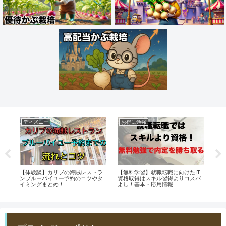
ディズニー
お得に勉強
健
持て
【体験談】カリブの海賊レストラ
【無料学習】就職転職に向けたIT
毎
ク
ンブルーバイユー予約のコツやタ
資格取得はスキル習得よりコスパ
て
イミングまとめ！
よし！基本・応用情報
話