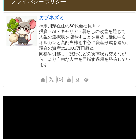
プライバシーポリシー
カブネズミ
神奈川県在住の30代会社員👨‍💻
投資・AI・キャリア・暮らしの改善を通じて、
人生の選択肢を増やすことを目標に活動中💪
オルカンと高配当株を中心に資産形成を進め、
現在の資産は2,000万円超📈
同棲や引越し、旅行などの実体験も交えなが
ら、より自由な人生を目指す過程を発信してい
ます！
動
画
プ
レ
ー