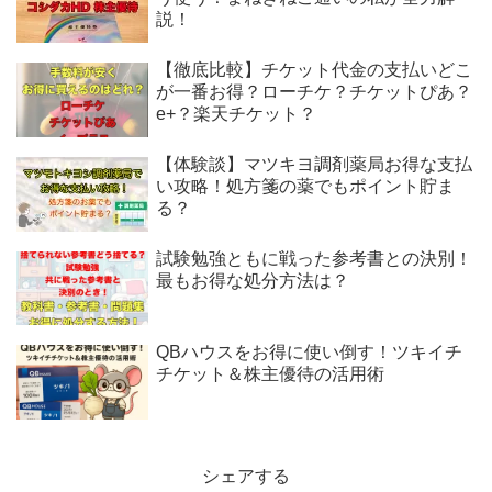
説！
【徹底比較】チケット代金の支払いどこ
が一番お得？ローチケ？チケットぴあ？
e+？楽天チケット？
【体験談】マツキヨ調剤薬局お得な支払
い攻略！処方箋の薬でもポイント貯ま
る？
試験勉強ともに戦った参考書との決別！
最もお得な処分方法は？
QBハウスをお得に使い倒す！ツキイチ
チケット＆株主優待の活用術
シェアする