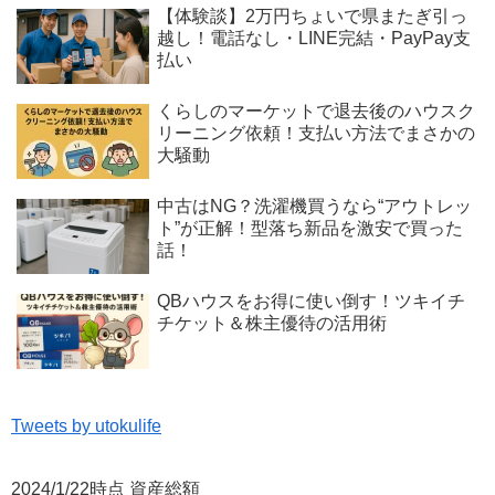
【体験談】2万円ちょいで県またぎ引っ
越し！電話なし・LINE完結・PayPay支
払い
くらしのマーケットで退去後のハウスク
リーニング依頼！支払い方法でまさかの
大騒動
中古はNG？洗濯機買うなら“アウトレッ
ト”が正解！型落ち新品を激安で買った
話！
QBハウスをお得に使い倒す！ツキイチ
チケット＆株主優待の活用術
Tweets by utokulife
2024/1/22時点 資産総額