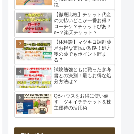
説！
【徹底比較】チケット代金
の支払いどこが一番お得？
ローチケ？チケットぴあ？
e+？楽天チケット？
【体験談】マツキヨ調剤薬
局お得な支払い攻略！処方
箋の薬でもポイント貯ま
る？
試験勉強ともに戦った参考
書との決別！最もお得な処
分方法は？
QBハウスをお得に使い倒
す！ツキイチチケット＆株
主優待の活用術