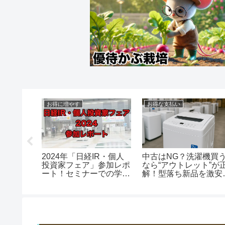
い
株主優待
株主優待
G？洗濯機買う
【株主優待】第一興商の
【RIZAP株主優
トレット”が正
優待券を賢く使う！カラ
chocoZAP6ヶ
ち新品を激安で
オケ好き必見の活用法
ーポン反映され
！
スターターキッ
えない？