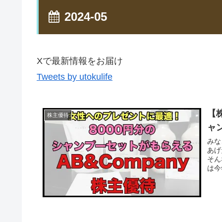
2024-05
Xで最新情報をお届け
Tweets by utokulife
【
株主優待
ャン
みな
あげ
そん
は今