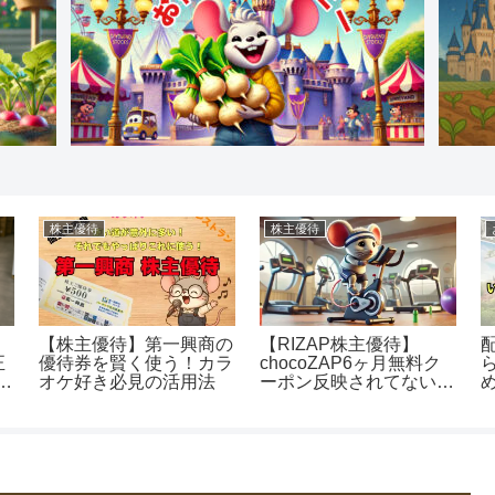
お得に増やす
お得に使う
待】
配当金ディズニー！いく
【体験談】2万円ちょ
月無料ク
らの投資で夢の国を楽し
で県またぎ引っ越し！
てない？
める？
話なし・LINE完結・
トももら
PayPay支払い