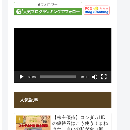
動
画
プ
レ
ー
00:00
10:03
ヤ
ー
人気記事
【株主優待】コシダカHD
の優待券はこう使う！まね
きねこ通いの私が全力解