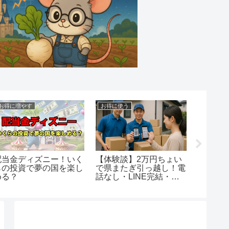
投資
健康
い
2024年7月投資売買結果
毎年花粉症で同じ失敗を
2
電
報告 新たに買った3銘柄
繰り返していた私が舌下
売った3銘柄
免疫療法を始めた話