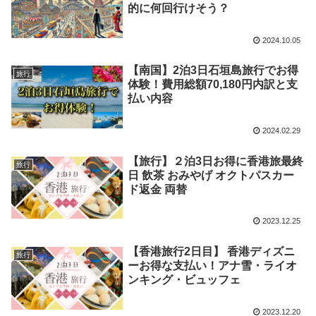
的に何回行けそう？
2024.10.05
【南国】2泊3日石垣島旅行でお得
旅行
体験！費用総額70,180円内訳と支
払い内容
2024.02.29
【旅行】２泊3日お得に香港旅最終
旅行
日 飲茶 おみやげ オクトパスカー
ド返金 両替
2023.12.25
【香港旅行2日目】 香港ディズニ
旅行
ーお得な支払い！アナ雪・ライオ
ンキング・ビュッフェ
2023.12.20