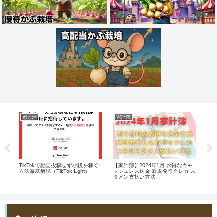
ポイ活
家計簿
ス
ニ
TikTokで動画投稿せず小銭を稼ぐ
【家計簿】2024年1月 お得なキャ
【
オ
方法徹底解説（TikTok Light）
ッシュレス送金 新規発行クレカ ス
て
タメン支払い方法
DV