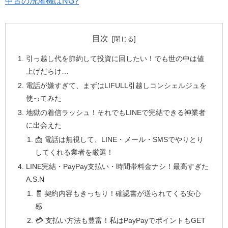
中古の洗濯機はNG?
目次
引っ越し代を節約して投資に回したい！でも世の中は値
上げだらけ…
電話が嫌すぎて、まずはLIFULL引越しコンシェルジュを
使ってみた
地獄の着信ラッシュ！それでもLINEで完結できる神業者
に出会えた
📩 電話は無視して、LINE・メール・SMSでやりとり
してくれる業者を厳選！
LINE完結・PayPay支払い・時間帯料金ナシ！最高すぎた
A.S.N
🧾 契約内容もきっちり！確認書が送られてくる安心
感
💳 支払い方法も豊富！私はPayPayでポイントもGET