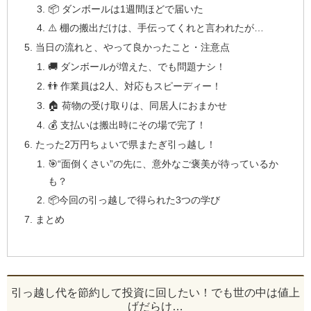
📦 ダンボールは1週間ほどで届いた
⚠️ 棚の搬出だけは、手伝ってくれと言われたが…
当日の流れと、やって良かったこと・注意点
🚚 ダンボールが増えた、でも問題ナシ！
👬 作業員は2人、対応もスピーディー！
🏠 荷物の受け取りは、同居人におまかせ
💰 支払いは搬出時にその場で完了！
たった2万円ちょいで県またぎ引っ越し！
🎯“面倒くさい”の先に、意外なご褒美が待っているか
も？
📦今回の引っ越しで得られた3つの学び
まとめ
引っ越し代を節約して投資に回したい！でも世の中は値上
げだらけ…