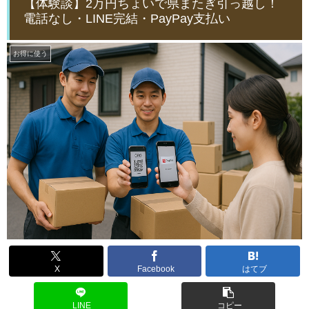
【体験談】2万円ちょいで県またぎ引っ越し！
電話なし・LINE完結・PayPay支払い
お得に使う
X
Facebook
はてブ
LINE
コピー