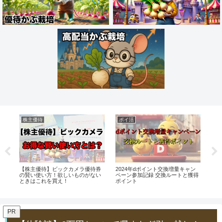
株主優待
ポイ活
掃
還元
【株主優待】ビックカメラ優待券
2024年dポイント交換増量キャン
【
の賢い使い方！欲しいものがない
ペーン参加記録 交換ルートと獲得
か
ときはこれを買え！
ポイント
資
PR