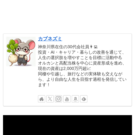
カブネズミ
神奈川県在住の30代会社員👨‍💻
投資・AI・キャリア・暮らしの改善を通じて、
人生の選択肢を増やすことを目標に活動中💪
オルカンと高配当株を中心に資産形成を進め、
現在の資産は2,000万円超📈
同棲や引越し、旅行などの実体験も交えなが
ら、より自由な人生を目指す過程を発信してい
ます！
動
画