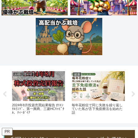
お得に増やす
健康
イ
！
2024年8月投資売買結果報告 ｵﾘｴﾝ
毎年花粉症で同じ失敗を繰り返し
【ダ
す
ﾀﾙﾗﾝﾄﾞ、第一興商、三菱HCｷｬﾋﾟﾀ
ていた私が舌下免疫療法を始めた
物
ﾙ、ﾃｨｰｶﾞｲｱ
話
お
PR