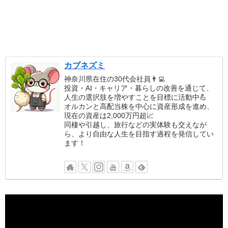
カブネズミ
神奈川県在住の30代会社員👨‍💻
投資・AI・キャリア・暮らしの改善を通じて、
人生の選択肢を増やすことを目標に活動中💪
オルカンと高配当株を中心に資産形成を進め、
現在の資産は2,000万円超📈
同棲や引越し、旅行などの実体験も交えなが
ら、より自由な人生を目指す過程を発信してい
ます！
動
画