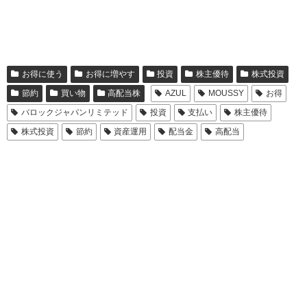
お得に使う
お得に増やす
投資
株主優待
株式投資
節約
買い物
高配当株
AZUL
MOUSSY
お得
バロックジャパンリミテッド
投資
支払い
株主優待
株式投資
節約
資産運用
配当金
高配当