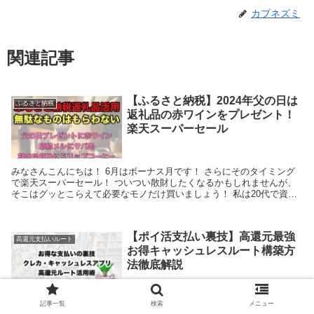
カブネズミ
関連記事
【ふるさと納税】2024年父の日は
ふるさと納税
返礼品の赤ワインをプレゼント！
楽天スーパーセール
みなさんこんにちは！ 6月はボーナス月です！ さらにそのタイミング
で楽天スーパーセール！ ついつい散財したくなるかもしれませんが、
そこはグッとこらえて必要なモノだけ買いましょう！ 私は20代で資産
1500万円築いたお得大好き社畜ITエンジニ...
【ポイ活支払い裏技】高還元最強
高還元支払いルート
お得キャッシュレスルート構築方
法徹底解説
記事一覧
検索
メニュー
こちらの記事は現在工事中です。 みなさんは普段買い物をするときど