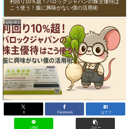
利回り10％超！バロックジャパンの株主優待は
こう使う！服に興味がない僕の活用術
お得に使う
X
Facebook
はてブ
LINE
コピー