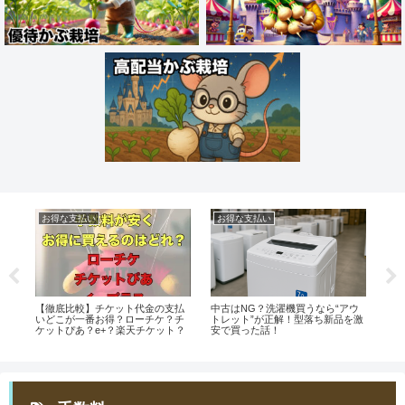
お得な支払い
お得な支払い
デ
最終
【徹底比較】チケット代金の支払
中古はNG？洗濯機買うなら“アウ
ディ
ー
いどこが一番お得？ローチケ？チ
トレット”が正解！型落ち新品を激
購入
ケットぴあ？e+？楽天チケット？
安で買った話！
テ