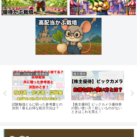
掃除・片付け・整理整頓
株主優待
お
持て
試験勉強ともに戦った参考書との
【株主優待】ビックカメラ優待券
【ポ
ク
決別！最もお得な処分方法は？
の賢い使い方！欲しいものがない
最強
ときはこれを買え！
得