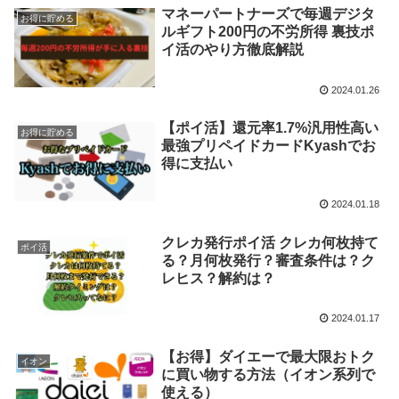
マネーパートナーズで毎週デジタ
お得に貯める
ルギフト200円の不労所得 裏技ポ
イ活のやり方徹底解説
2024.01.26
【ポイ活】還元率1.7%汎用性高い
お得に貯める
最強プリペイドカードKyashでお
得に支払い
2024.01.18
クレカ発行ポイ活 クレカ何枚持て
ポイ活
る？月何枚発行？審査条件は？ク
レヒス？解約は？
2024.01.17
【お得】ダイエーで最大限おトク
イオン
に買い物する方法（イオン系列で
使える）