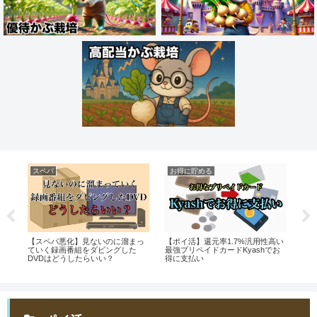
スペパ
お得に貯める
家
の
【スペパ悪化】見ないのに溜まっ
【ポイ活】還元率1.7%汎用性高い
【家
ていく録画番組をダビングした
最強プリペイドカードKyashでお
ッシ
DVDはどうしたらいい？
得に支払い
タ