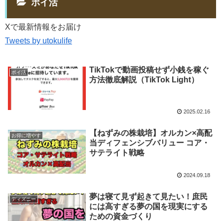
ポイ活
Xで最新情報をお届け
Tweets by utokulife
TikTokで動画投稿せず小銭を稼ぐ
ポイ活
方法徹底解説（TikTok Light）
2025.02.16
【ねずみの株栽培】オルカン×高配
お得に増やす
当ディフェンシブバリュー コア・
サテライト戦略
2024.09.18
夢は寝て見ず起きて見たい！庶民
ディズニー
には高すぎる夢の国を現実にする
ための資金づくり