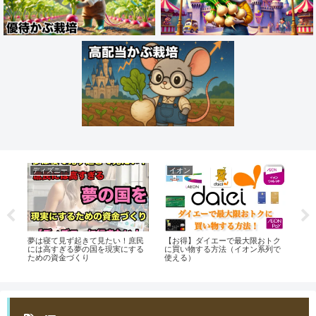
ディズニー
イオン
お
ズ
夢は寝て見ず起きて見たい！庶民
【お得】ダイエーで最大限おトク
飲
I
には高すぎる夢の国を現実にする
に買い物する方法（イオン系列で
キ
ための資金づくり
使える）
る