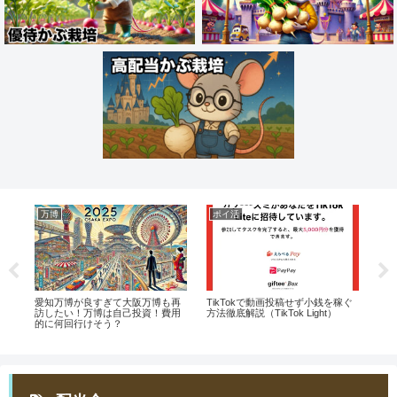
万博
ポイ活
お
心
愛知万博が良すぎて大阪万博も再
TikTokで動画投稿せず小銭を稼ぐ
く
ン
訪したい！万博は自己投資！費用
方法徹底解説（TikTok Light）
ウ
的に何回行けそう？
法