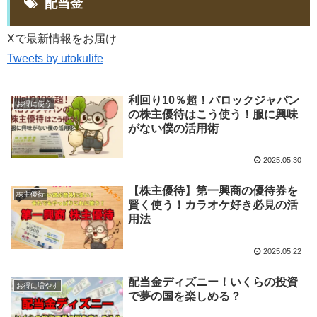
配当金
Xで最新情報をお届け
Tweets by utokulife
利回り10％超！バロックジャパン
お得に使う
の株主優待はこう使う！服に興味
がない僕の活用術
2025.05.30
【株主優待】第一興商の優待券を
株主優待
賢く使う！カラオケ好き必見の活
用法
2025.05.22
配当金ディズニー！いくらの投資
お得に増やす
で夢の国を楽しめる？