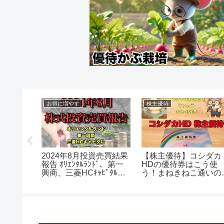
お得に増やす
株主優待
日石垣島
2024年8月投資売買結果
【株主優待】コシダカ
！費用総
報告 ｵﾘｴﾝﾀﾙﾗﾝﾄﾞ、第一
HDの優待券はこう使
訳と支払い
興商、三菱HCｷｬﾋﾟﾀﾙ、ﾃ
う！まねきねこ通いの
ｨｰｶﾞｲｱ
が全力解説！