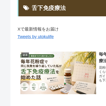
舌下免疫療法
Xで最新情報をお届け
Tweets by utokulife
毎
健康
療
花粉
くら
ガイ
も下