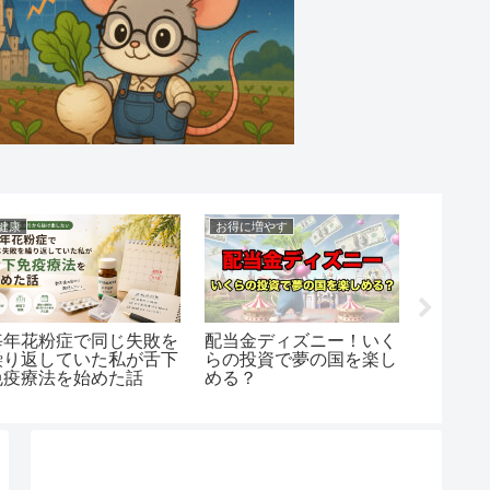
健康
お得に増やす
お得に増
毎年花粉症で同じ失敗を
配当金ディズニー！いく
【ねず
繰り返していた私が舌下
らの投資で夢の国を楽し
カン×
免疫療法を始めた話
める？
シブバリ
テライ