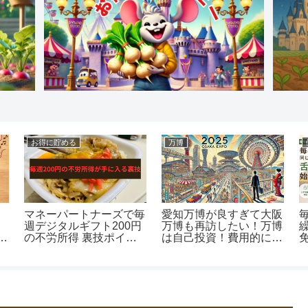
お得に貯める
万博
マネーパートナーズで毎
愛知万博が良すぎて大阪
週デジタルギフト200円
万博も再訪したい！万博
私
の不労所得 裏技ポイ活
は自己投資！費用的に何
のやり方徹底解説
回行けそう？