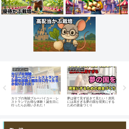
ディズニー
ディズニー
お
ズ
カリブの海賊ブルーバイユー・レ
夢は寝て見ず起きて見たい！庶民
Q
I
ストランでお得な体験！誕生日に
には高すぎる夢の国を現実にする
イ
行ったらお祝いされた！
ための資金づくり