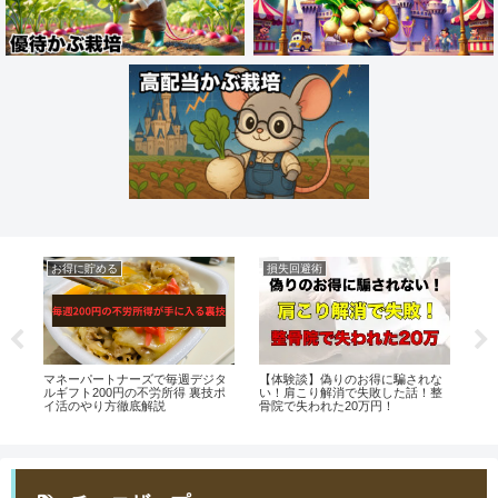
お得に貯める
損失回避術
株
ト
マネーパートナーズで毎週デジタ
【体験談】偽りのお得に騙されな
【
ッ
ルギフト200円の不労所得 裏技ポ
い！肩こり解消で失敗した話！整
賢
イ活のやり方徹底解説
骨院で失われた20万円！
用