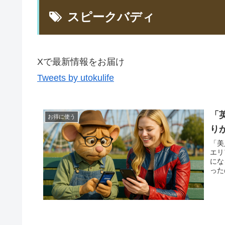
スピークバディ
Xで最新情報をお届け
Tweets by utokulife
「
お得に使う
り
「美
エリ
にな
った