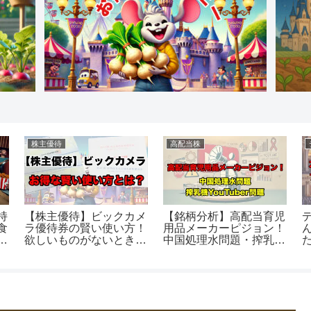
株主優待
高配当株
持
【株主優待】ビックカメ
【銘柄分析】高配当育児
食
ラ優待券の賢い使い方！
用品メーカーピジョン！
賞
欲しいものがないときは
中国処理水問題・搾乳機
これを買え！
YouTuber問題