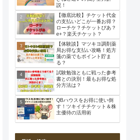
説！
【徹底比較】チケット代金
の支払いどこが一番お得？
ローチケ？チケットぴあ？
e+？楽天チケット？
【体験談】マツキヨ調剤薬
局お得な支払い攻略！処方
箋の薬でもポイント貯ま
る？
試験勉強ともに戦った参考
書との決別！最もお得な処
分方法は？
QBハウスをお得に使い倒
す！ツキイチチケット＆株
主優待の活用術