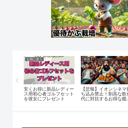
お得に使う
映画
裏技】高
安くお得に新品レディー
【悲報】イオンシネマ
ャッシュ
ス用初心者ゴルフセット
ち込み禁止！割高な飲
方法徹底
を彼女にプレゼント
代に対抗するお得な鑑
術！