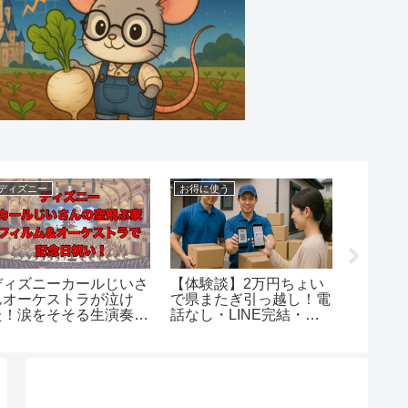
ディズニー
お得に使う
ポイ活
ディズニーカールじいさ
【体験談】2万円ちょい
2024
んオーケストラが泣け
で県またぎ引っ越し！電
量キャ
た！涙をそそる生演奏と
話なし・LINE完結・
交換ル
映画のコラボ
PayPay支払い
ト