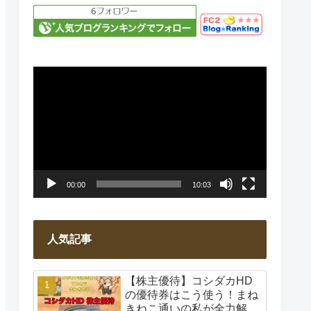
動
画
プ
レ
ー
00:00
10:03
ヤ
ー
人気記事
【株主優待】コシダカHD
の優待券はこう使う！まね
きねこ通いの私が全力解