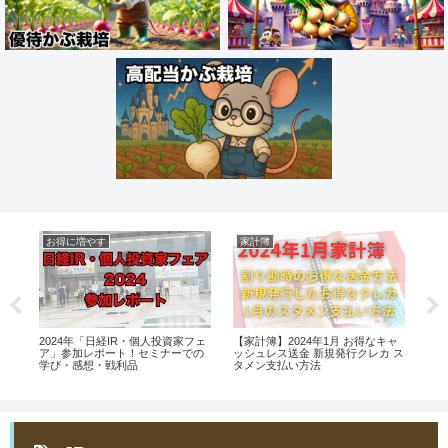
お得に増やす
家計簿
高
心
2024年「日経IR・個人投資家フェ
【家計簿】2024年1月 お得なキャ
【
ン
ア」参加レポート！セミナーでの
ッシュレス送金 新規発行クレカ ス
お
学び・感想・戦利品
タメン支払い方法
法