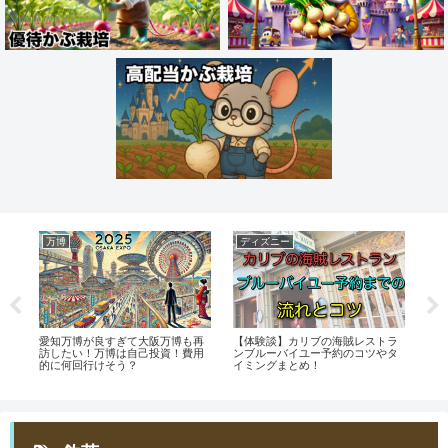
万博
ディズニー
映
高い
愛知万博が良すぎて大阪万博も再
【体験談】カリブの海賊レストラ
【
お
訪したい！万博は自己投資！費用
ンブルーバイユー予約のコツやタ
止
的に何回行けそう？
イミングまとめ！
な