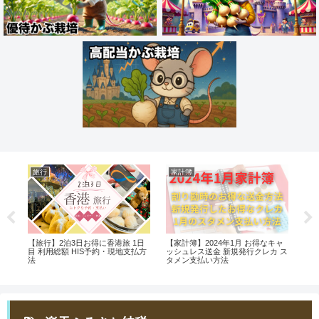
旅行
家計簿
お
持て
【旅行】2泊3日お得に香港旅 1日
【家計簿】2024年1月 お得なキャ
【無
ク
目 利用総額 HIS予約・現地支払方
ッシュレス送金 新規発行クレカ ス
資
法
タメン支払い方法
よ