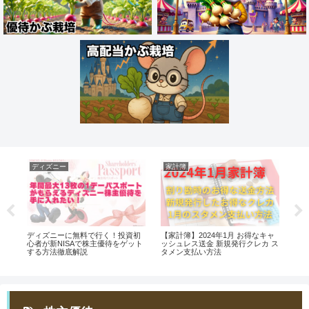
ディズニー
家計簿
お
券
ディズニーに無料で行く！投資初
【家計簿】2024年1月 お得なキャ
く
い
心者が新NISAで株主優待をゲット
ッシュレス送金 新規発行クレカ ス
ウ
する方法徹底解説
タメン支払い方法
法