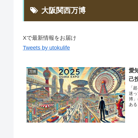
大阪関西万博
Xで最新情報をお届け
Tweets by utokulife
愛
万博
己
「超
迷っ
博」
ある