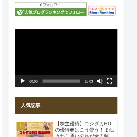
動
画
プ
レ
ー
00:00
10:03
ヤ
ー
人気記事
【株主優待】コシダカHD
の優待券はこう使う！まね
きねこ通いの私が全力解