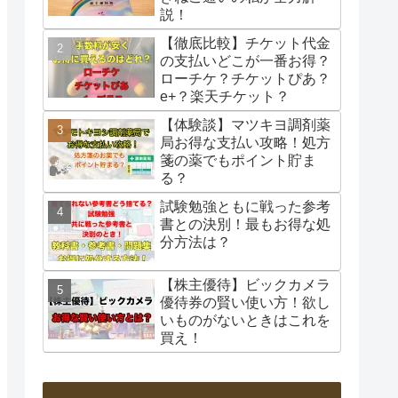
説！
【徹底比較】チケット代金
の支払いどこが一番お得？
ローチケ？チケットぴあ？
e+？楽天チケット？
【体験談】マツキヨ調剤薬
局お得な支払い攻略！処方
箋の薬でもポイント貯ま
る？
試験勉強ともに戦った参考
書との決別！最もお得な処
分方法は？
【株主優待】ビックカメラ
優待券の賢い使い方！欲し
いものがないときはこれを
買え！