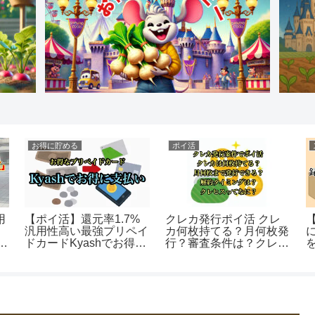
い
ふるさと納税
お得に使う
スをお得に使い
【ふるさと納税】2024
「英語が話せた
キイチチケット
年父の日は返礼品の赤ワ
港ディズニーで
待の活用術
インをプレゼント！楽天
見知りが選んだA
スーパーセール
という自己投資