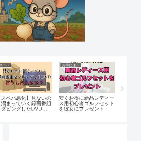
株主優待
イオン
ら…」香
【RIZAP株主優待】
【お得】ダイエーで最
後悔！人
chocoZAP6ヶ月無料ク
限おトクに買い物する
I英会話
ーポン反映されてない？
法（イオン系列で使え
スターターキットももら
る）
えない？