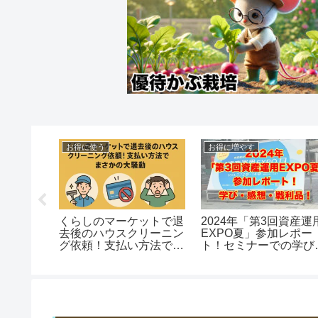
得に使う
お得な支払い
お得な支払
くお得に新品レディー
飲み会の割り勘・おごり
QBハウ
用初心者ゴルフセット
で大損！キャッシュレス
倒す！ツ
彼女にプレゼント
で損を最小限にする方
＆株主優
法！