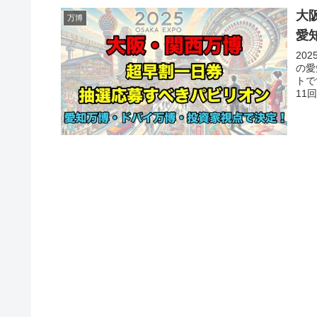
大
万博
愛
20
の愛
トで
11