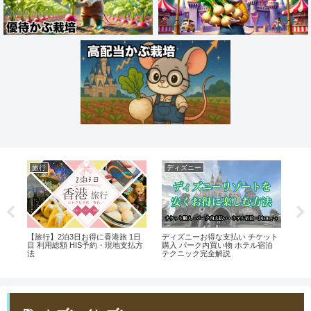
旅行
ディズニー
掃
6ヶ
【旅行】2泊3日お得に香港旅 1日
ディズニーお得な支払い チケット
試
？
目 利用総額 HIS予約・現地支払方
購入 パーク内買い物 ホテル宿泊
決
？
法
テクニック完全解説