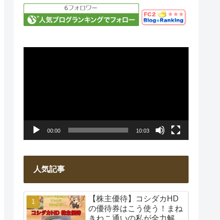
動
画
プ
レ
ー
00:00
10:03
ヤ
ー
人気記事
【株主優待】コシダカHD
の優待券はこう使う！まね
きねこ通いの私が全力解