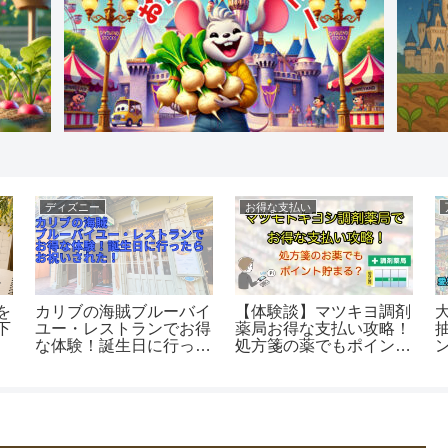
ディズニー
お得な支払い
を
カリブの海賊ブルーバイ
【体験談】マツキヨ調剤
下
ユー・レストランでお得
薬局お得な支払い攻略！
な体験！誕生日に行った
処方箋の薬でもポイント
らお祝いされた！
貯まる？