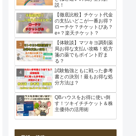
説！
【徹底比較】チケット代金
の支払いどこが一番お得？
ローチケ？チケットぴあ？
e+？楽天チケット？
【体験談】マツキヨ調剤薬
局お得な支払い攻略！処方
箋の薬でもポイント貯ま
る？
試験勉強ともに戦った参考
書との決別！最もお得な処
分方法は？
QBハウスをお得に使い倒
す！ツキイチチケット＆株
主優待の活用術