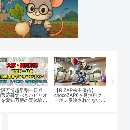
万博
株主優待
ポイ活
大阪万博超早割一日券！
【RIZAP株主優待】
【ポイ
抽選応募すべきパビリオ
chocoZAP6ヶ月無料ク
登録必
ンを愛知万博の実体験・
ーポン反映されてない？
ト 5選
傾向・投資家視点で
スターターキットももら
えない？