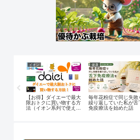
イオン
健康
シネマ持
【お得】ダイエーで最大
毎年花粉症で同じ失敗
高な飲食
限おトクに買い物する方
繰り返していた私が舌
得な鑑賞
法（イオン系列で使え
免疫療法を始めた話
る）