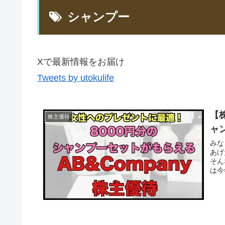
シャンプー
Xで最新情報をお届け
Tweets by utokulife
【
株主優待
ャン
みな
あげ
そん
は今