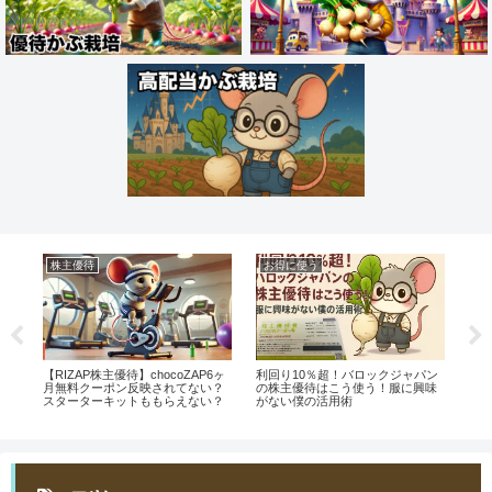
株主優待
お得に使う
株
券
【RIZAP株主優待】chocoZAP6ヶ
利回り10％超！バロックジャパン
【
い
月無料クーポン反映されてない？
の株主優待はこう使う！服に興味
は
スターターキットももらえない？
がない僕の活用術
が