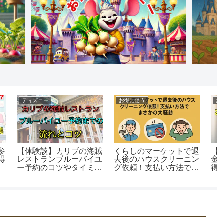
ディズニー
お得に使う
参
【体験談】カリブの海賊
くらしのマーケットで退
得
レストランブルーバイユ
去後のハウスクリーニン
ー予約のコツやタイミン
グ依頼！支払い方法でま
グまとめ！
さかの大騒動