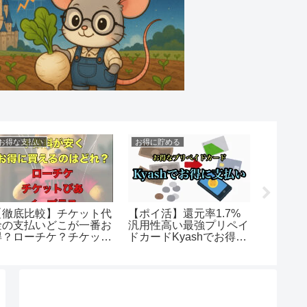
お得な支払い
お得に貯める
お得に増
【徹底比較】チケット代
【ポイ活】還元率1.7%
配当金
金の支払いどこが一番お
汎用性高い最強プリペイ
らの投
得？ローチケ？チケット
ドカードKyashでお得に
める？
ぴあ？e+？楽天チケッ
支払い
ト？