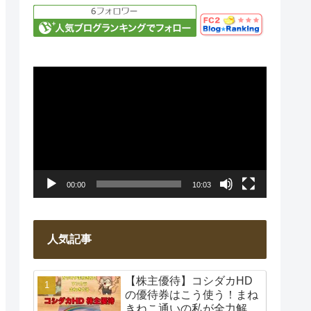
動
画
プ
レ
ー
00:00
10:03
ヤ
ー
人気記事
【株主優待】コシダカHD
の優待券はこう使う！まね
きねこ通いの私が全力解