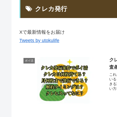
クレカ発行
Xで最新情報をお届け
Tweets by utokulife
ク
ポイ活
査
これ
いる
きる
い方