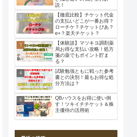
説！
【徹底比較】チケット代金
の支払いどこが一番お得？
ローチケ？チケットぴあ？
e+？楽天チケット？
【体験談】マツキヨ調剤薬
局お得な支払い攻略！処方
箋の薬でもポイント貯ま
る？
試験勉強ともに戦った参考
書との決別！最もお得な処
分方法は？
QBハウスをお得に使い倒
す！ツキイチチケット＆株
主優待の活用術