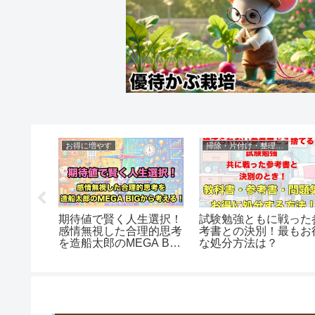
お得に増やす
掃除・片付け・整理整頓
ーズで毎
期待値で賢く人生選択！
試験勉強ともに戦った
200円
感情無視した合理的思考
考書との決別！最もお
技ポイ活
を造船太郎のMEGA BIG
な処分方法は？
説
から考える！