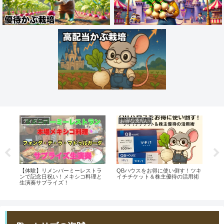
ディズニー
お得な支払い
お
タ
【体験】リメンバーミーレストラ
QBハウスをお得に使い倒す！ツキ
【ポ
ポ
ンで記念日祝い！メキシコ料理と
イチチケット＆株主優待の活用術
最強
生演奏サプライズ！
得