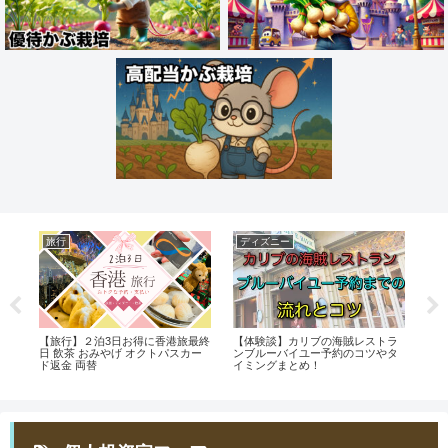
旅行
ディズニー
掃
高
【旅行】２泊3日お得に香港旅最終
【体験談】カリブの海賊レストラ
試
ェ
日 飲茶 おみやげ オクトパスカー
ンブルーバイユー予約のコツやタ
決
ド返金 両替
イミングまとめ！