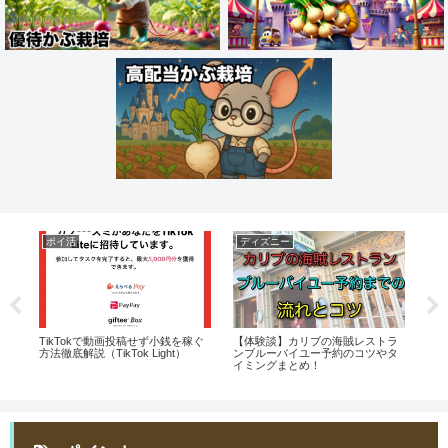
ポイ活
ディズニー
お
券
TikTokで動画投稿せず小銭を稼ぐ
【体験談】カリブの海賊レストラ
中古
い
方法徹底解説（TikTok Light）
ンブルーバイユー予約のコツやタ
トレ
イミングまとめ！
安