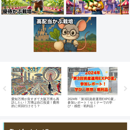
万博
お得に増やす
株
パン
愛知万博が良すぎて大阪万博も再
2024年「第3回資産運用EXPO夏」
【
味
訪したい！万博は自己投資！費用
参加レポート！セミナーでの学
賢
的に何回行けそう？
び・感想・戦利品！
用