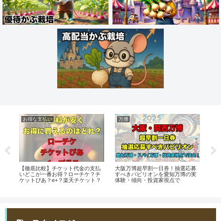
お得な支払い
万博
お
ハ
【徹底比較】チケット代金の支払
大阪万博超早割一日券！抽選応募
20
方
いどこが一番お得？ローチケ？チ
すべきパビリオンを愛知万博の実
参
ケットぴあ？e+？楽天チケット？
体験・傾向・投資家視点で
び