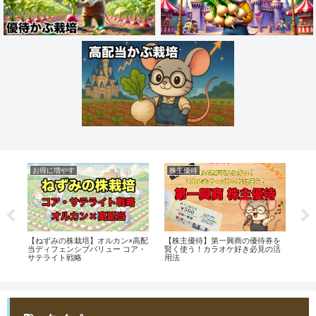
お得に増やす
株主優待
掃
ト
【ねずみの株栽培】オルカン×高配
【株主優待】第一興商の優待券を
【
ッ
当ディフェンシブバリュー コア・
賢く使う！カラオケ好き必見の活
か
サテライト戦略
用法
資