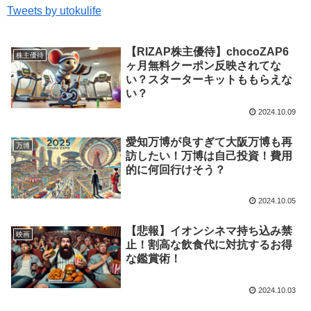
Tweets by utokulife
【RIZAP株主優待】chocoZAP6
株主優待
ヶ月無料クーポン反映されてな
い？スターターキットももらえな
い？
2024.10.09
愛知万博が良すぎて大阪万博も再
万博
訪したい！万博は自己投資！費用
的に何回行けそう？
2024.10.05
【悲報】イオンシネマ持ち込み禁
映画
止！割高な飲食代に対抗するお得
な鑑賞術！
2024.10.03