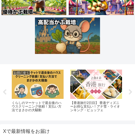
お得に使う
旅行
株
視
くらしのマーケットで退去後のハ
【香港旅行2日目】 香港ディズニ
【
ウスクリーニング依頼！支払い方
ーお得な支払い！アナ雪・ライオ
に
法でまさかの大騒動
ンキング・ビュッフェ
トA
Xで最新情報をお届け