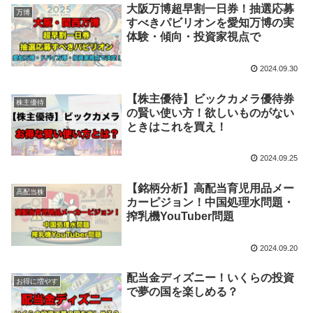
大阪万博超早割一日券！抽選応募
万博
すべきパビリオンを愛知万博の実
体験・傾向・投資家視点で
2024.09.30
【株主優待】ビックカメラ優待券
株主優待
の賢い使い方！欲しいものがない
ときはこれを買え！
2024.09.25
【銘柄分析】高配当育児用品メー
高配当株
カーピジョン！中国処理水問題・
搾乳機YouTuber問題
2024.09.20
配当金ディズニー！いくらの投資
お得に増やす
で夢の国を楽しめる？