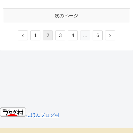
次のページ
前
次
1
2
3
4
…
6
へ
へ
にほんブログ村