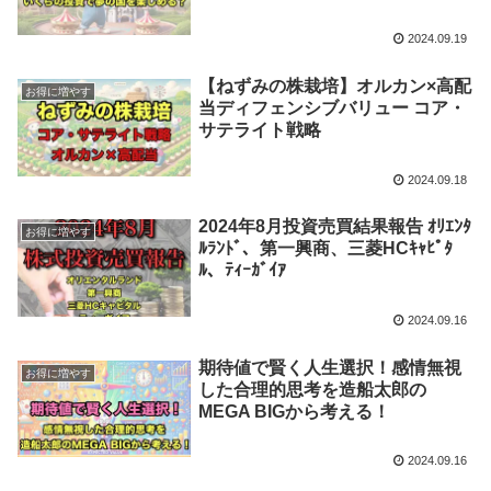
2024.09.19
【ねずみの株栽培】オルカン×高配
お得に増やす
当ディフェンシブバリュー コア・
サテライト戦略
2024.09.18
2024年8月投資売買結果報告 ｵﾘｴﾝﾀ
お得に増やす
ﾙﾗﾝﾄﾞ、第一興商、三菱HCｷｬﾋﾟﾀ
ﾙ、ﾃｨｰｶﾞｲｱ
2024.09.16
期待値で賢く人生選択！感情無視
お得に増やす
した合理的思考を造船太郎の
MEGA BIGから考える！
2024.09.16