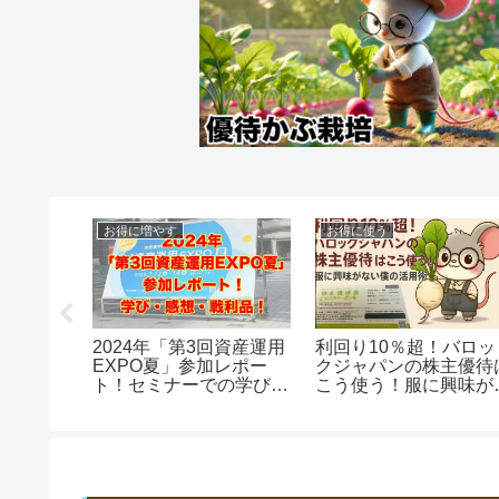
お得に増やす
お得に使う
R・個人
2024年「第3回資産運用
利回り10％超！バロッ
参加レポ
EXPO夏」参加レポー
クジャパンの株主優待
での学
ト！セミナーでの学び・
こう使う！服に興味が
品
感想・戦利品！
い僕の活用術