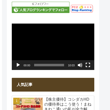
動
画
プ
レ
ー
00:00
10:03
ヤ
ー
人気記事
【株主優待】コシダカHD
の優待券はこう使う！まね
きねこ通いの私が全力解