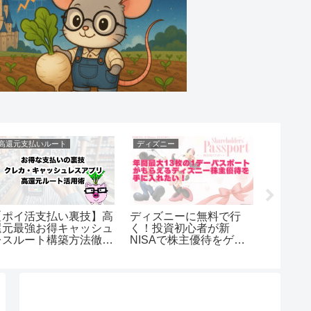
高還元支払いルート
ディズニー
お得な支
【ポイ活支払い裏技】高
ディズニーに無料で行
飲み会
還元最強お得キャッシュ
く！投資初心者が新
で大損
レスルート構築方法徹底
NISAで株主優待をゲッ
で損を
解説
トする方法徹底解説
法！