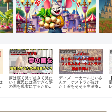
ディズニー
ディズニー
夢は寝て見ず起きて見た
ディズニーカールじいさ
は
い！庶民には高すぎる夢
んオーケストラが泣け
な
の国を現実にするための
た！涙をそそる生演奏と
資金づくり
映画のコラボ