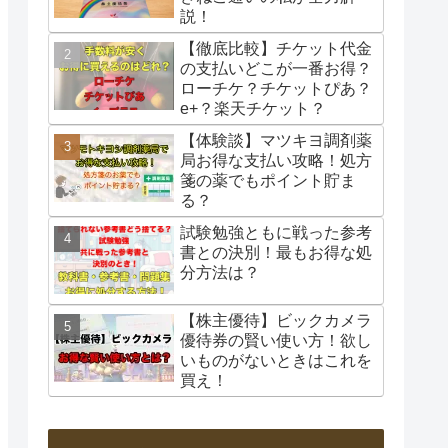
説！
【徹底比較】チケット代金
の支払いどこが一番お得？
ローチケ？チケットぴあ？
e+？楽天チケット？
【体験談】マツキヨ調剤薬
局お得な支払い攻略！処方
箋の薬でもポイント貯ま
る？
試験勉強ともに戦った参考
書との決別！最もお得な処
分方法は？
【株主優待】ビックカメラ
優待券の賢い使い方！欲し
いものがないときはこれを
買え！