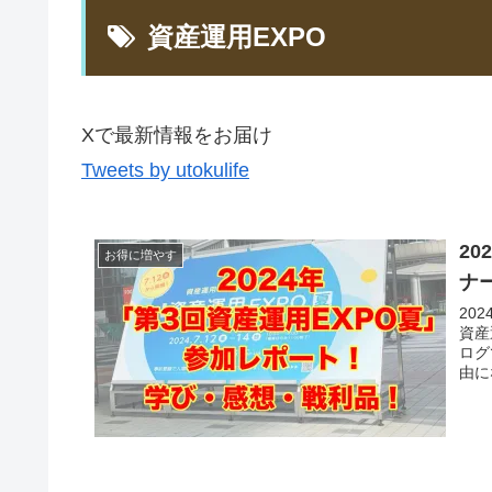
資産運用EXPO
Xで最新情報をお届け
Tweets by utokulife
2
お得に増やす
ナ
20
資産
ログ
由に