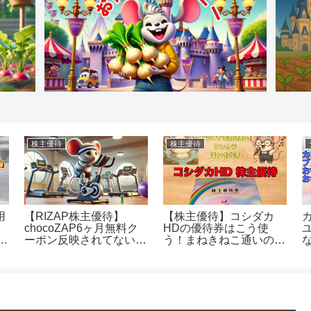
株主優待
株主優待
用
【RIZAP株主優待】
【株主優待】コシダカ
chocoZAP6ヶ月無料ク
HDの優待券はこう使
・
ーポン反映されてない？
う！まねきねこ通いの私
スターターキットももら
が全力解説！
えない？