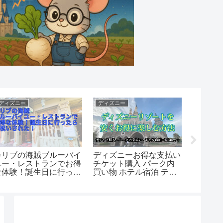
ディズニー
ディズニー
ディズニ
カリブの海賊ブルーバイ
ディズニーお得な支払い
【体験
ユー・レストランでお得
チケット購入 パーク内
レスト
な体験！誕生日に行った
買い物 ホテル宿泊 テク
い！メ
らお祝いされた！
ニック完全解説
奏サプ