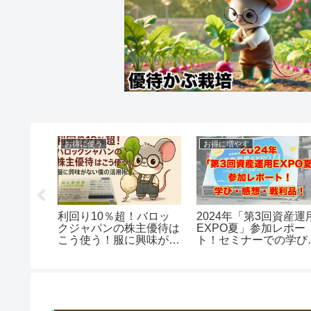
お得に使う
お得に増やす
料で行
利回り10％超！バロッ
2024年「第3回資産運
が新
クジャパンの株主優待は
EXPO夏」参加レポー
待をゲッ
こう使う！服に興味がな
ト！セミナーでの学び
解説
い僕の活用術
感想・戦利品！