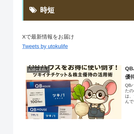
時短
Xで最新情報をお届け
Tweets by utokulife
Q
お得な支払い
優
QB
たの
は、
んで