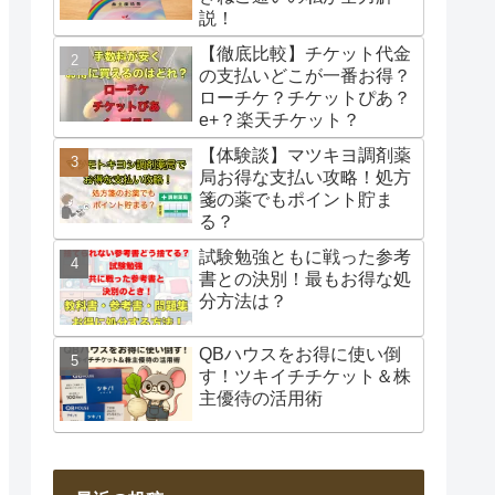
説！
【徹底比較】チケット代金
の支払いどこが一番お得？
ローチケ？チケットぴあ？
e+？楽天チケット？
【体験談】マツキヨ調剤薬
局お得な支払い攻略！処方
箋の薬でもポイント貯ま
る？
試験勉強ともに戦った参考
書との決別！最もお得な処
分方法は？
QBハウスをお得に使い倒
す！ツキイチチケット＆株
主優待の活用術