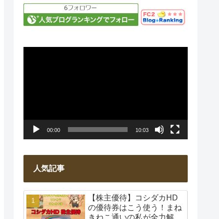
動
画
プ
レ
ー
00:00
10:03
ヤ
ー
人気記事
【株主優待】コシダカHD
の優待券はこう使う！まね
きねこ通いの私が全力解