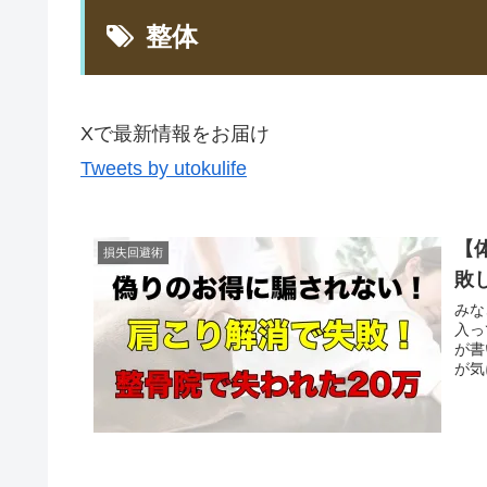
整体
Xで最新情報をお届け
Tweets by utokulife
【
損失回避術
敗
みな
入っ
が書
が気