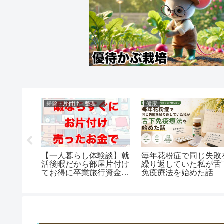
健康
ディズニー
お
毎年花粉症で同じ失敗を
カリブの海賊ブルーバイ
中
繰り返していた私が舌下
ユー・レストランでお得
なら
免疫療法を始めた話
な体験！誕生日に行った
解
らお祝いされた！
買