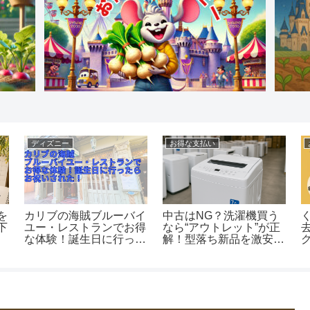
得な支払い
お得に使う
株主優待
古はNG？洗濯機買う
くらしのマーケットで退
【RIZA
“アウトレット”が正
去後のハウスクリーニン
chocoZ
！型落ち新品を激安で
グ依頼！支払い方法でま
ーポン反
った話！
さかの大騒動
スタータ
えない？