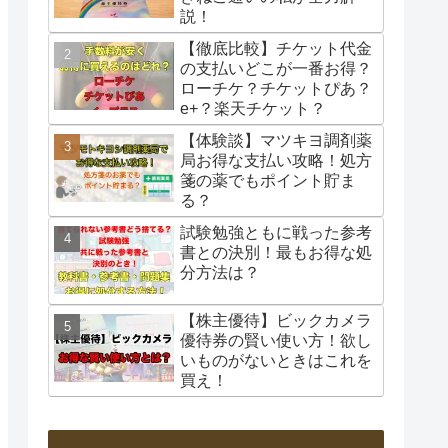
説！
【徹底比較】チケット代金
の支払いどこが一番お得？
ローチケ？チケットぴあ？
e+？楽天チケット？
【体験談】マツキヨ調剤薬
局お得な支払い攻略！処方
箋の薬でもポイント貯ま
る？
試験勉強ともに戦った参考
書との決別！最もお得な処
分方法は？
【株主優待】ビックカメラ
優待券の賢い使い方！欲し
いものがないときはこれを
買え！