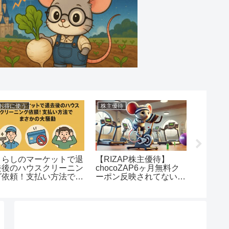
お得に増やす
ディズニー
P株主優待】
2024年「第3回資産運用
ディズニーに無
AP6ヶ月無料ク
EXPO夏」参加レポー
く！投資初心者
映されてない？
ト！セミナーでの学び・
NISAで株主優待
ーキットももら
感想・戦利品！
トする方法徹底