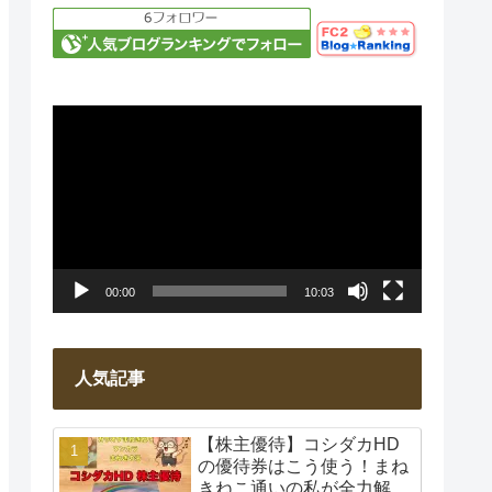
動
画
プ
レ
ー
00:00
10:03
ヤ
ー
人気記事
【株主優待】コシダカHD
の優待券はこう使う！まね
きねこ通いの私が全力解