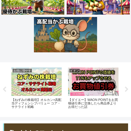
お得に増やす
イオン
株
ｴﾝ
【ねずみの株栽培】オルカン×高配
【ダイエー】WAON POINTをお買
【R
ﾟﾀ
当ディフェンシブバリュー コア・
物値引券に交換したら商品券より
月
サテライト戦略
お得だった話
ス