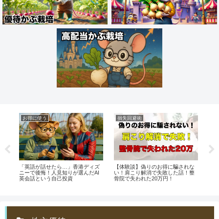
お得に使う
損失回避術
デ
っ
「英語が話せたら…」香港ディズ
【体験談】偽りのお得に騙されな
【
ニーで後悔！人見知りが選んだAI
い！肩こり解消で失敗した話！整
ン
英会話という自己投資
骨院で失われた20万円！
イ