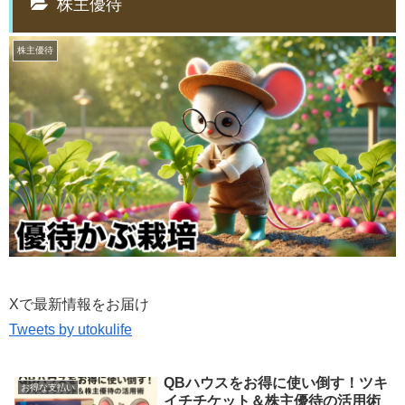
株主優待
株主優待
Xで最新情報をお届け
Tweets by utokulife
QBハウスをお得に使い倒す！ツキ
お得な支払い
イチチケット＆株主優待の活用術