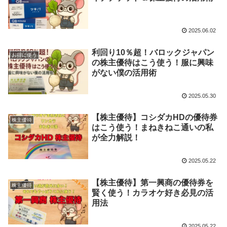
2025.06.02
利回り10％超！バロックジャパン
お得に使う
の株主優待はこう使う！服に興味
がない僕の活用術
2025.05.30
【株主優待】コシダカHDの優待券
株主優待
はこう使う！まねきねこ通いの私
が全力解説！
2025.05.22
【株主優待】第一興商の優待券を
株主優待
賢く使う！カラオケ好き必見の活
用法
2025.05.22