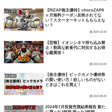
【RIZAP株主優待】chocoZAP6
株主優待
ヶ月無料クーポン反映されてな
い？スターターキットももらえな
い？
2024.10.09
【悲報】イオンシネマ持ち込み禁
映画
止！割高な飲食代に対抗するお得
な鑑賞術！
2024.10.03
【株主優待】ビックカメラ優待券
株主優待
の賢い使い方！欲しいものがない
ときはこれを買え！
2024.09.25
2024年7月投資売買結果報告 新た
投資
に買った3銘柄 売った3銘柄