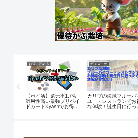
理整頓
お得に貯める
ディズニー
戦った参
【ポイ活】還元率1.7%
カリブの海賊ブルーバ
最もお得
汎用性高い最強プリペイ
ユー・レストランでお
ドカードKyashでお得に
な体験！誕生日に行っ
支払い
らお祝いされた！