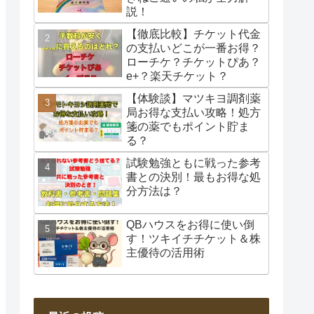
説！
【徹底比較】チケット代金
の支払いどこが一番お得？
ローチケ？チケットぴあ？
e+？楽天チケット？
【体験談】マツキヨ調剤薬
局お得な支払い攻略！処方
箋の薬でもポイント貯ま
る？
試験勉強ともに戦った参考
書との決別！最もお得な処
分方法は？
QBハウスをお得に使い倒
す！ツキイチチケット＆株
主優待の活用術