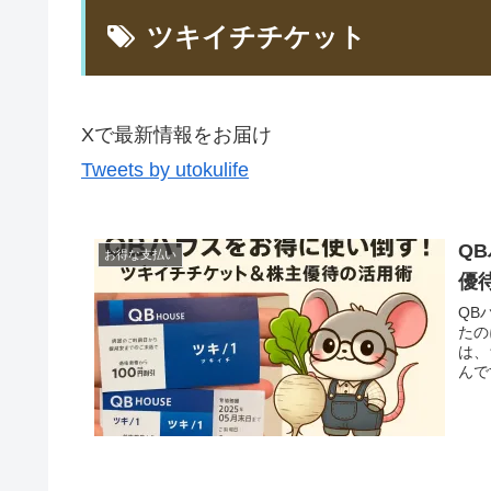
ツキイチチケット
Xで最新情報をお届け
Tweets by utokulife
Q
お得な支払い
優
QB
たの
は、
んで