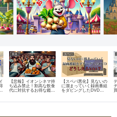
映画
スペパ
イ
【悲報】イオンシネマ持
【スペパ悪化】見ないの
得
ち込み禁止！割高な飲食
に溜まっていく録画番組
た
代に対抗するお得な鑑賞
をダビングしたDVDは
術！
どうしたらいい？