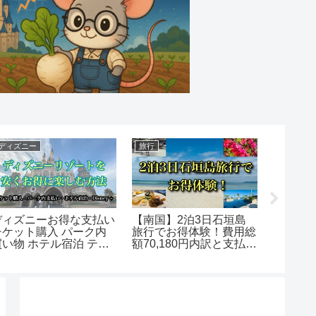
ディズニー
旅行
ディズニ
ディズニーお得な支払い
【南国】2泊3日石垣島
ディズ
チケット購入 パーク内
旅行でお得体験！費用総
んオー
買い物 ホテル宿泊 テク
額70,180円内訳と支払い
た！涙
ニック完全解説
内容
映画の