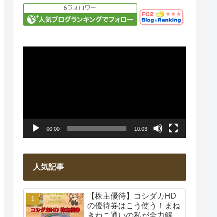
動
画
プ
レ
ー
00:00
10:03
ヤ
ー
人気記事
【株主優待】コシダカHD
の優待券はこう使う！まね
きねこ通いの私が全力解