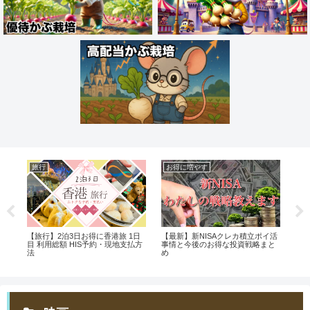
旅行
お得に増やす
お
募
【旅行】2泊3日お得に香港旅 1日
【最新】新NISAクレカ積立ポイ活
【
実
目 利用総額 HIS予約・現地支払方
事情と今後のお得な投資戦略まと
当デ
法
め
サ