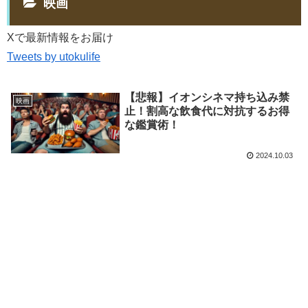
映画
Xで最新情報をお届け
Tweets by utokulife
【悲報】イオンシネマ持ち込み禁
映画
止！割高な飲食代に対抗するお得
な鑑賞術！
2024.10.03