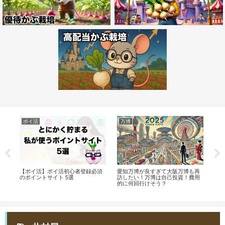
ポイ活
万博
デ
イ活
【ポイ活】ポイ活初心者登録必須
愛知万博が良すぎて大阪万博も再
ディ
と
のポイントサイト 5選
訪したい！万博は自己投資！費用
購入
的に何回行けそう？
テ