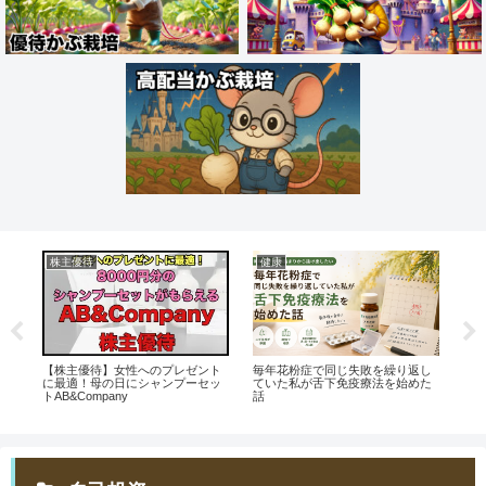
株主優待
健康
旅
券
【株主優待】女性へのプレゼント
毎年花粉症で同じ失敗を繰り返し
【
い
に最適！母の日にシャンプーセッ
ていた私が舌下免疫療法を始めた
日 
トAB&Company
話
ド返